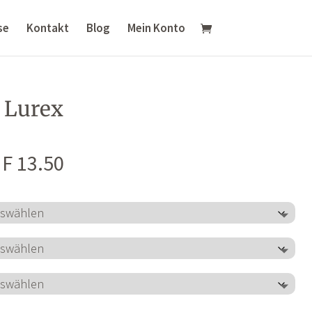
se
Kontakt
Blog
Mein Konto
 Lurex
Preisspanne:
F
13.50
CHF 12.50
bis
CHF 13.50