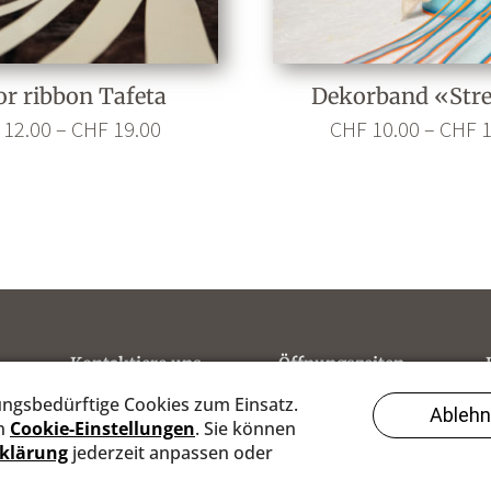
or ribbon Tafeta
Dekorband «Stre
Preisspanne: CHF 12.00 bis CHF 19.00
12.00
–
CHF
19.00
CHF
10.00
–
CHF
1
Kontaktiere uns
Öffnungszeiten
+41 61 761 60 11
MO & SO: Ruhetag
info@lyyla.com
DI - FR: 13:30 bis 18:00
www.lyyla.com
SA: 09:00 - 16:00
zusätzlich MI 10 -
12:00