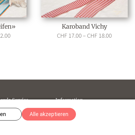
ifen»
Karoband Vichy
Preisspanne: CHF 10.00 bis CHF 12.00
Preisspanne: CHF 17.00 bis CHF 18.
2.00
CHF
17.00
–
CHF
18.00
Lyyla Service
Information
Kontakt
AGB
Widerrufsrecht
Impressum
Datenschutz