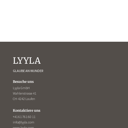
LYYLA
GLAUBE AN WUNDER
Besuche uns
Lyyla GmbH
Wahlenstrasse 41
CH-4242 Laufen
Kontaktiere uns
+41 61 761 60 11
info@lyyla.com
www.lyyla.com