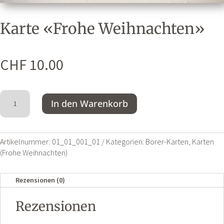
Karte «Frohe Weihnachten»
CHF
10.00
Karte
A
In den Warenkorb
"Frohe
l
Weihnachten"
t
Menge
e
Artikelnummer:
01_01_001_01
Kategorien:
Borer-Karten
,
Karten
r
(Frohe Weihnachten)
n
a
Rezensionen (0)
t
i
Rezensionen
v
e