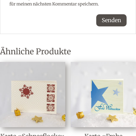
für meinen nächsten Kommentar speichern.
A
l
t
e
Ähnliche Produkte
r
n
a
t
i
v
e
: