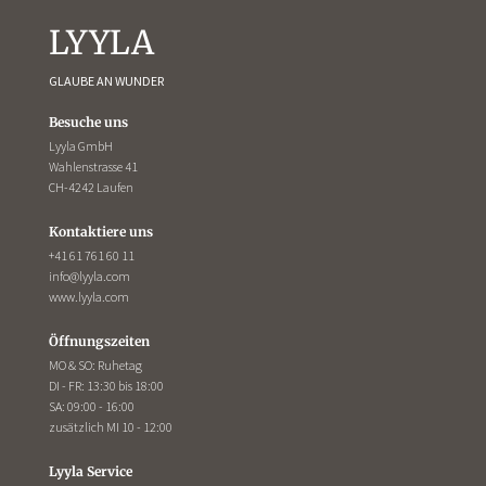
LYYLA
GLAUBE AN WUNDER
Besuche uns
Lyyla GmbH
Wahlenstrasse 41
CH-4242 Laufen
Kontaktiere uns
+41 61 761 60 11
info@lyyla.com
www.lyyla.com
Öffnungszeiten
MO & SO: Ruhetag
DI - FR: 13:30 bis 18:00
SA: 09:00 - 16:00
zusätzlich MI 10 - 12:00
Lyyla Service