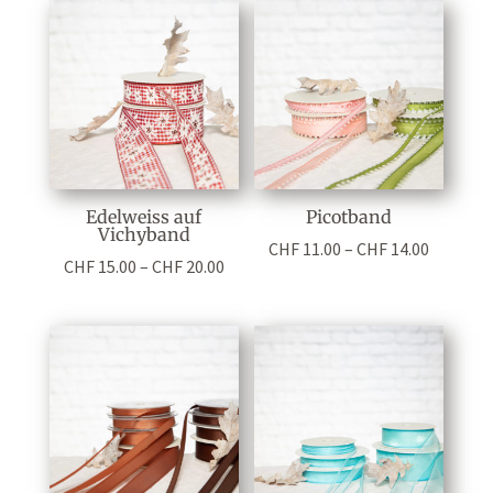
CHF 14.00
Edelweiss auf
Picotband
Vichyband
Preisspa
CHF
11.00
–
CHF
14.00
Preisspanne:
CHF
15.00
–
CHF
20.00
CHF 11.0
CHF 15.00
bis
bis
CHF 14.0
CHF 20.00