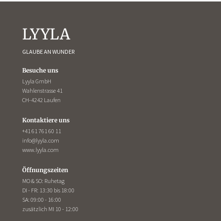
LYYLA
GLAUBE AN WUNDER
Besuche uns
Lyyla GmbH
Wahlenstrasse 41
CH-4242 Laufen
Kontaktiere uns
+41 61 761 60 11
info@lyyla.com
www.lyyla.com
Öffnungszeiten
MO & SO: Ruhetag
DI - FR: 13:30 bis 18:00
SA: 09:00 - 16:00
zusätzlich MI 10 - 12:00