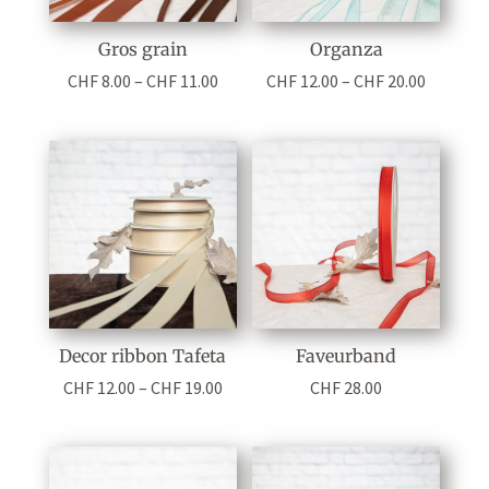
Gros grain
Organza
Preisspanne:
Preisspa
CHF
8.00
–
CHF
11.00
CHF
12.00
–
CHF
20.00
CHF 8.00
CHF 12.0
bis
bis
CHF 11.00
CHF 20.0
Decor ribbon Tafeta
Faveurband
Preisspanne:
CHF
12.00
–
CHF
19.00
CHF
28.00
CHF 12.00
bis
CHF 19.00