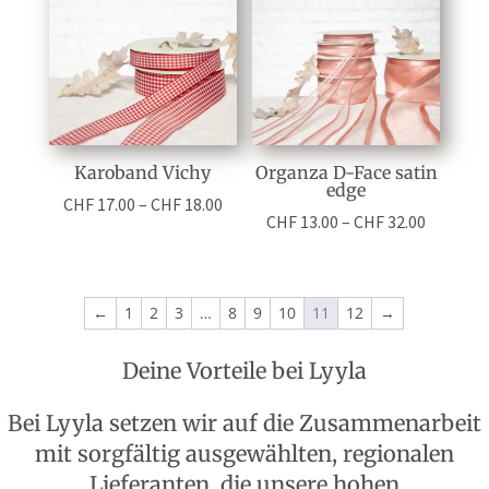
Karoband Vichy
Organza D-Face satin
edge
Preisspanne:
CHF
17.00
–
CHF
18.00
Preisspa
CHF
13.00
–
CHF
32.00
CHF 17.00
CHF 13.0
bis
bis
CHF 18.00
CHF 32.0
←
1
2
3
…
8
9
10
11
12
→
Deine Vorteile bei Lyyla
Bei Lyyla setzen wir auf die Zusammenarbeit
mit sorgfältig ausgewählten, regionalen
Lieferanten, die unsere hohen