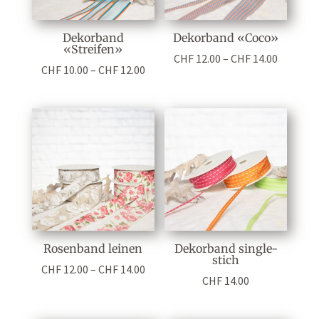
Dekorband
Dekorband «Coco»
«Streifen»
Preisspa
CHF
12.00
–
CHF
14.00
Preisspanne:
CHF
10.00
–
CHF
12.00
CHF 12.0
CHF 10.00
bis
bis
CHF 14.0
CHF 12.00
Rosenband leinen
Dekorband single-
stich
Preisspanne:
CHF
12.00
–
CHF
14.00
CHF
14.00
CHF 12.00
bis