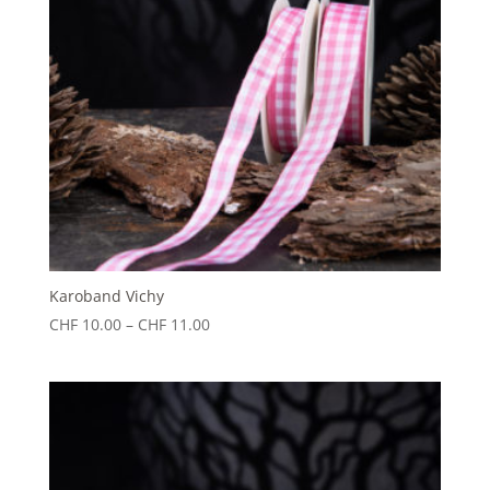
Karoband Vichy
Preisspanne:
CHF
10.00
–
CHF
11.00
CHF 10.00
bis
CHF 11.00