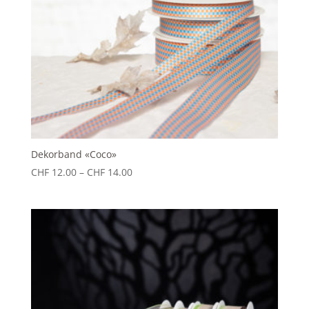
Dekorband «Coco»
Preisspanne:
CHF
12.00
–
CHF
14.00
CHF 12.00
bis
CHF 14.00