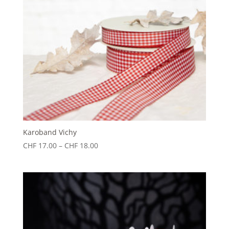
Karoband Vichy
Preisspanne:
CHF
17.00
–
CHF
18.00
CHF 17.00
bis
CHF 18.00